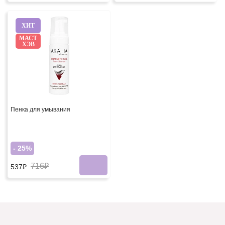
ХИТ
МАСТ
ХЭВ
Пенка для умывания
- 25%
716₽
537₽