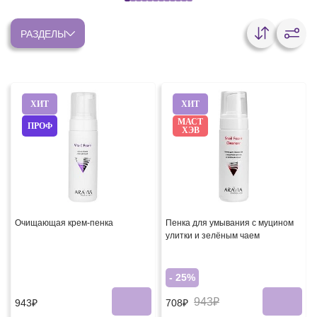
РАЗДЕЛЫ
ХИТ
ХИТ
МАСТ
ПРОФ
ХЭВ
Очищающая крем-пенка
Пенка для умывания с муцином
улитки и зелёным чаем
- 25%
943₽
943₽
708₽