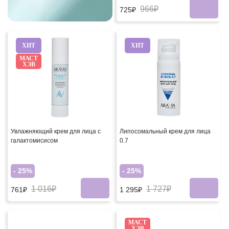
966₽
725₽
ХИТ
ХИТ
МАСТ
ХЭВ
Увлажняющий крем для лица с
Липосомальный крем для лица
галактомисисом
0.7
- 25%
- 25%
1 016₽
1 727₽
761₽
1 295₽
МАСТ
ХЭВ