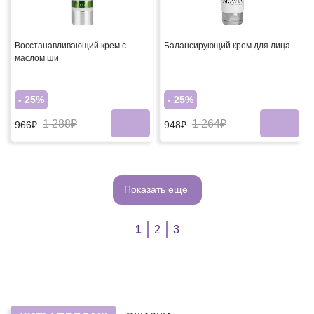
Восстанавливающий крем с
Балансирующий крем для лица
маслом ши
- 25%
- 25%
1 288₽
1 264₽
966₽
948₽
Показать еще
1
2
3