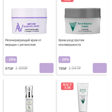
Регенерирующий крем от
Крем-уход против
морщин с ретинолом
несовершенств
- 25%
- 25%
1 300₽
1 047₽
975₽
785₽
МАСТ
ХЭВ