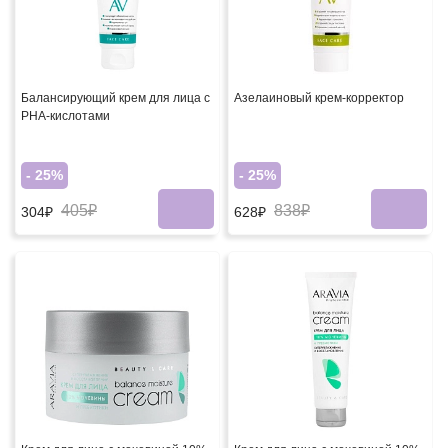
Балансирующий крем для лица с
Азелаиновый крем-корректор
PHA-кислотами
- 25%
- 25%
405₽
838₽
304₽
628₽