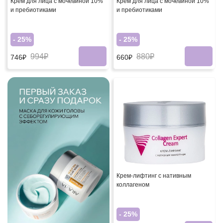
Крем для лица с мочевиной 10%
Крем для лица с мочевиной 10%
и пребиотиками
и пребиотиками
- 25%
- 25%
994₽
880₽
746₽
660₽
Крем-лифтинг с нативным
коллагеном
- 25%