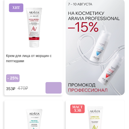
ХИТ
Крем для лица от морщин с
пептидами
- 25%
470₽
353₽
МАСТ
ХЭВ