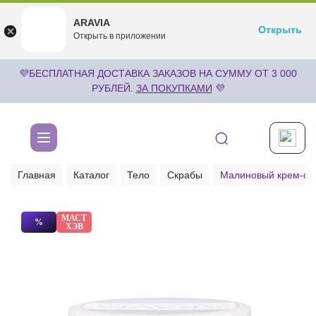
ARAVIA
ARAVIA
Открыть
Открыть
undefined
Открыть в приложении
Бесплатноru.aravia.new
💜БЕСПЛАТНАЯ ДОСТАВКА ЗАКАЗОВ НА СУММУ ОТ 3 000
РУБЛЕЙ.
ЗА ПОКУПКАМИ
💜
Главная
Каталог
Тело
Скрабы
Малиновый крем-ск
МАСТ
%
ХЭВ