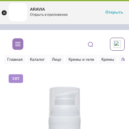
ARAVIA
ARAVIA
Открыть
Открыть
undefined
Открыть в приложении
Бесплатноru.aravia.new
Главная
Каталог
Лицо
Кремы и гели
Кремы
Лип
ХИТ