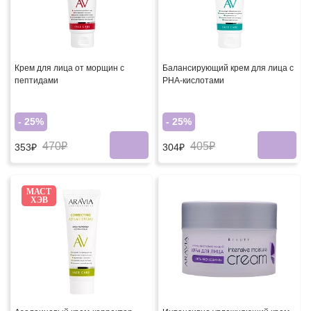
Крем для лица от морщин с
Балансирующий крем для лица с
пептидами
PHA-кислотами
- 25%
- 25%
470₽
405₽
353₽
304₽
МАСТ
ХЭВ