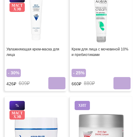
МАСТ
ХЭВ
Увлажняющая крем-маска для
Крем для лица с мочевиной 10%
лица
и пребиотиками
- 30%
- 25%
609₽
880₽
426₽
660₽
%
ХИТ
МАСТ
ХЭВ