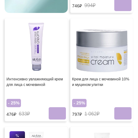
994₽
746₽
Интенсивно увлажняющий крем
Крем для лица с мочевиной 10%
для лица с мочевиной
и муцином улитки
- 25%
- 25%
633₽
1 062₽
476₽
797₽
%