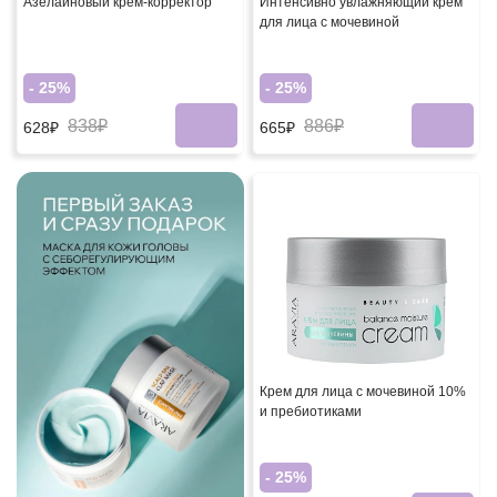
Азелаиновый крем-корректор
Интенсивно увлажняющий крем
для лица с мочевиной
- 25%
- 25%
838₽
886₽
628₽
665₽
Крем для лица с мочевиной 10%
и пребиотиками
- 25%