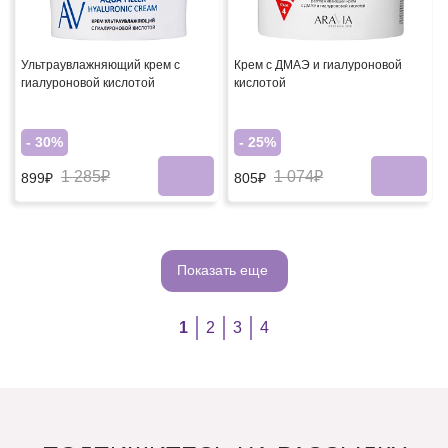
Ультраувлажняющий крем с
Крем с ДМАЭ и гиалуроновой
гиалуроновой кислотой
кислотой
- 30%
- 25%
1 285₽
1 074₽
899₽
805₽
Показать еще
1
2
3
4