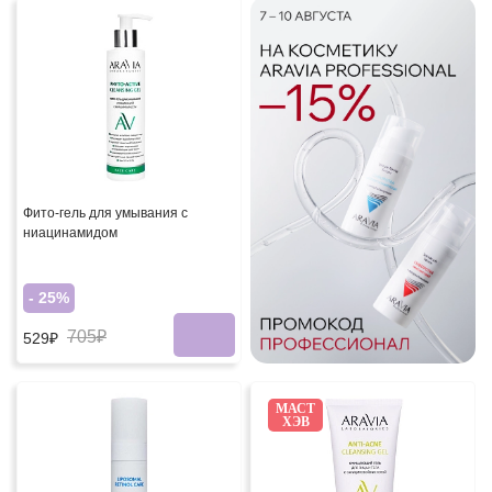
Фито-гель для умывания с
ниацинамидом
- 25%
705₽
529₽
МАСТ
ХЭВ