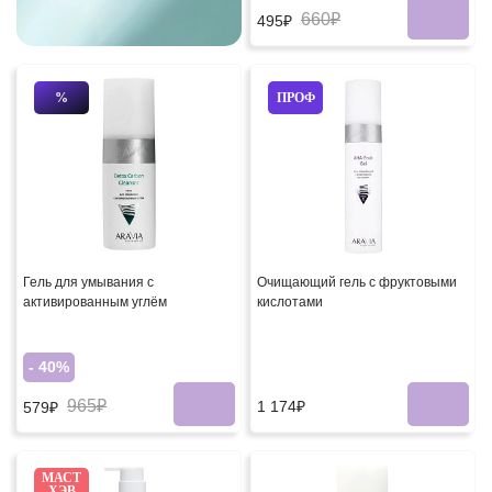
660₽
495₽
%
ПРОФ
Гель для умывания с
Очищающий гель с фруктовыми
активированным углём
кислотами
- 40%
965₽
1 174₽
579₽
МАСТ
ХЭВ