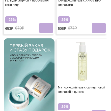
Гель для жирной и проблемной
Очищающий гель с АНА & ВНА
кожи лица
кислотами
- 25%
- 25%
870₽
677₽
653₽
508₽
Матирующий гель с салициловой
кислотой и цинком
- 25%