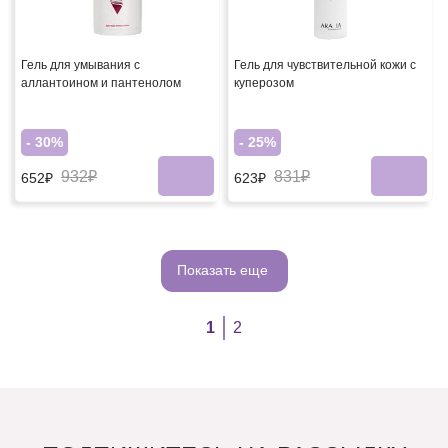
Гель для умывания с
Гель для чувствительной кожи с
аллантоином и пантенолом
куперозом
- 30%
- 25%
932₽
831₽
652₽
623₽
Показать еще
1
2