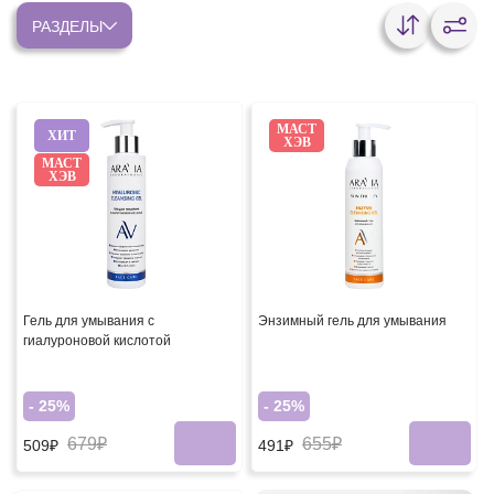
РАЗДЕЛЫ
МАСТ
ХИТ
ХЭВ
МАСТ
ХЭВ
Гель для умывания с
Энзимный гель для умывания
гиалуроновой кислотой
- 25%
- 25%
679₽
655₽
509₽
491₽