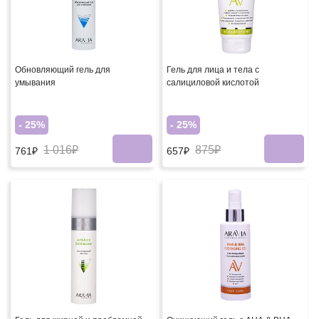
Обновляющий гель для
Гель для лица и тела с
умывания
салициловой кислотой
- 25%
- 25%
1 016₽
875₽
761₽
657₽