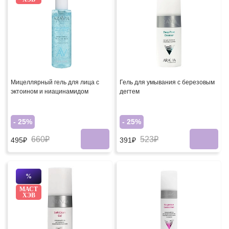
Мицеллярный гель для лица с
Гель для умывания с березовым
эктоином и ниацинамидом
дегтем
- 25%
- 25%
660₽
523₽
495₽
391₽
%
МАСТ
ХЭВ