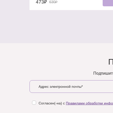
473₽
630₽
Подпишите
Согласен(-на) с
Правилами обработки инф