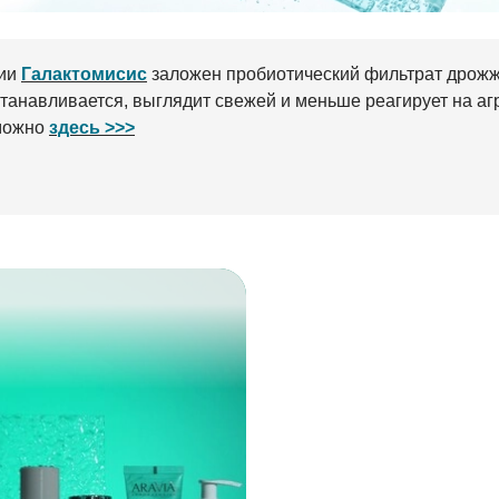
нии
Галактомисис
заложен пробиотический фильтрат дрожж
танавливается, выглядит свежей и меньше реагирует на аг
можно
здесь >>>