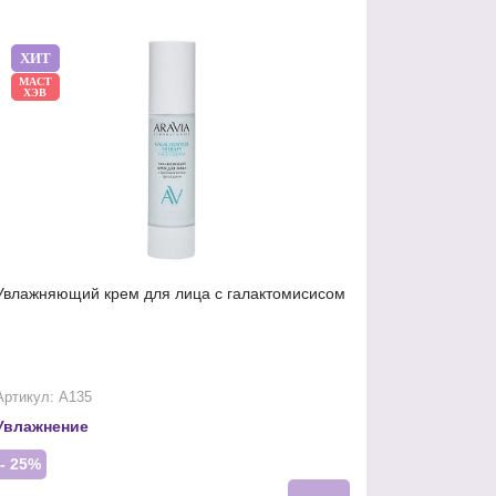
ХИТ
МАСТ
ХЭВ
Увлажняющий крем для лица с галактомисисом
Артикул: А135
Увлажнение
- 25%