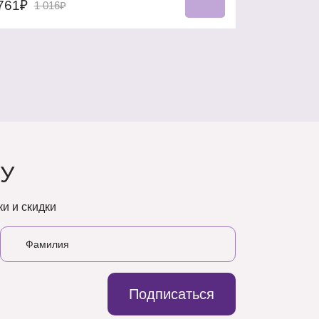
761₽
1 016₽
У
и и скидки
Подписаться