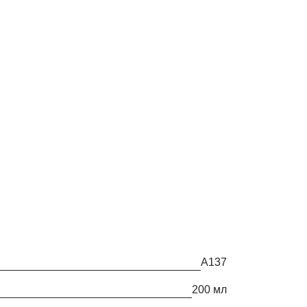
А137
200 мл