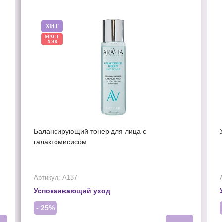
ХИТ
МАСТ
ХЭВ
Балансирующий тонер для лица с
галактомисисом
Артикул: А137
Успокаивающий уход
- 25%