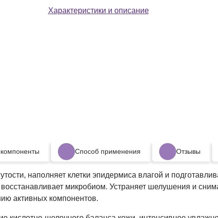
нане
Характеристики и описание
 компоненты
Способ применения
Отзывы
янутости, наполняет клетки эпидермиса влагой и подготавл
, восстанавливает микробиом. Устраняет шелушения и снима
нию активных компонентов.
ие кислотно-щелочного баланса кожи, интенсивное увлажн