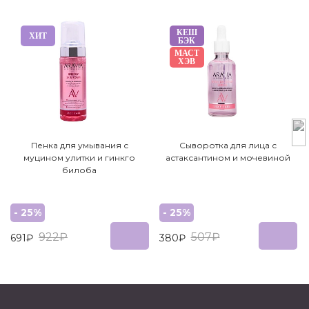
КЕШ
ХИТ
БЭК
МАСТ
ХЭВ
Пенка для умывания с
Сыворотка для лица с
муцином улитки и гинкго
астаксантином и мочевиной
билоба
- 25%
- 25%
922₽
507₽
691₽
380₽