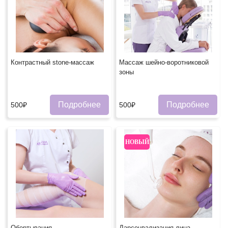
Контрастный stone-массаж
Массаж шейно-воротниковой
зоны
Подробнее
Подробнее
500₽
500₽
НОВЫЙ
Обертывания.
Дарсонвализация лица