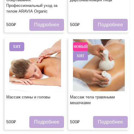
Профессиональный уход за
телом ARAVIA Organic
Подробнее
Подробнее
500₽
500₽
ХИТ
НОВЫЙ
ХИТ
Массаж спины и головыㅤ
Массаж тела травяными
мешочками
Подробнее
Подробнее
500₽
500₽