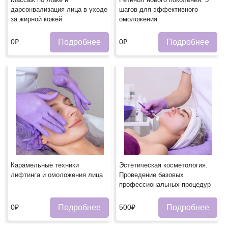
дарсонвализация лица в уходе
шагов для эффективного
за жирной кожей
омоложения
Подробнее
Подробнее
0₽
0₽
Карамельные техники
Эстетическая косметология.
лифтинга и омоложения лица
Проведение базовых
профессиональных процедурㅤ
Подробнее
Подробнее
0₽
500₽