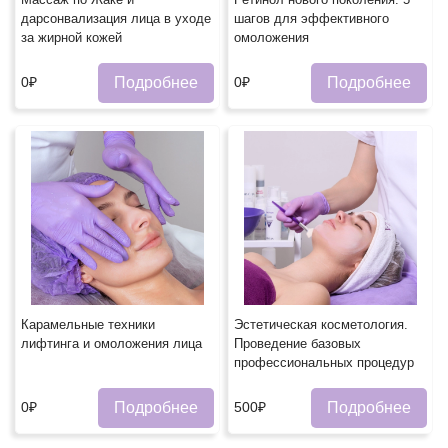
дарсонвализация лица в уходе
шагов для эффективного
за жирной кожей
омоложения
Подробнее
Подробнее
0₽
0₽
Карамельные техники
Эстетическая косметология.
лифтинга и омоложения лица
Проведение базовых
профессиональных процедурㅤ
Подробнее
Подробнее
0₽
500₽