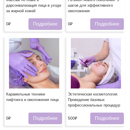
дарсонвализация лица в уходе
шагов для эффективного
за жирной кожей
омоложения
Подробнее
Подробнее
0₽
0₽
Карамельные техники
Эстетическая косметология.
лифтинга и омоложения лица
Проведение базовых
профессиональных процедурㅤ
Подробнее
Подробнее
0₽
500₽