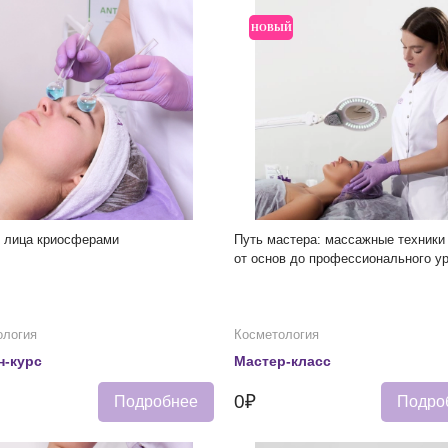
НОВЫЙ
 лица криосферами
Путь мастера: массажные техники
от основ до профессионального у
ология
Косметология
н-курс
Мастер-класс
0₽
Подробнее
Подро