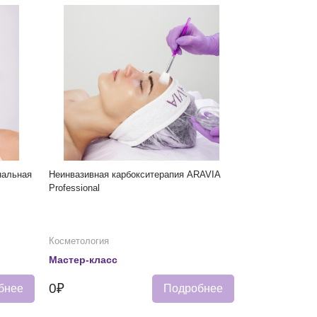
нальная
Неинвазивная карбокситерапия ARAVIA
Professional
Косметология
Мастер-класс
0₽
бнее
Подробнее