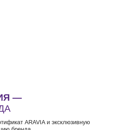
ИЯ —
ДА
ртификат ARAVIA и эксклюзивную
цию бренда.