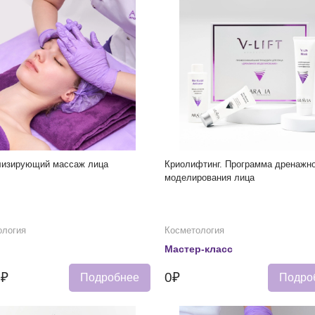
лизирующий массаж лица
Криолифтинг. Программа дренажн
моделирования лица
ология
Косметология
Мастер-класс
0₽
0₽
Подробнее
Подро