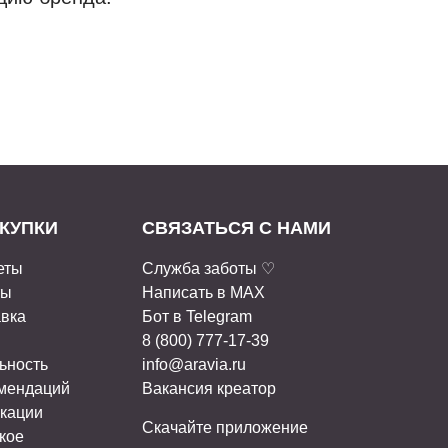
КУПКИ
СВЯЗАТЬСЯ С НАМИ
еты
Служба заботы ♡
ты
Написать в MAX
авка
Бот в Telegram
8 (800) 777-17-39
ьность
info@aravia.ru
омендаций
Вакансия креатор
кации
Скачайте приложение
кое