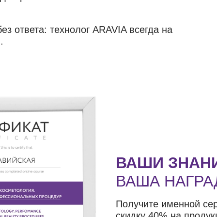
ез ответа: технолог ARAVIA всегда на
.
ВАШИ ЗНАН
ВАША НАГРА
Получите именной се
скидку 40% на продук