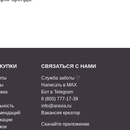
КУПКИ
СВЯЗАТЬСЯ С НАМИ
еты
Служба заботы ♡
ты
Написать в MAX
авка
Бот в Telegram
8 (800) 777-17-39
ьность
info@aravia.ru
омендаций
Вакансия креатор
кации
Скачайте приложение
кое