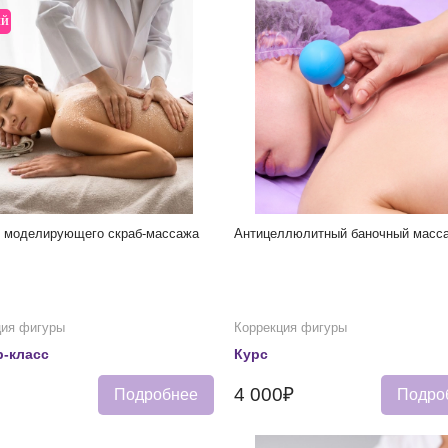
ЫЙ
и моделирующего скраб-массажа
Антицеллюлитный баночный масс
ция фигуры
Коррекция фигуры
-класс
Курс
4 000₽
Подробнее
Подро