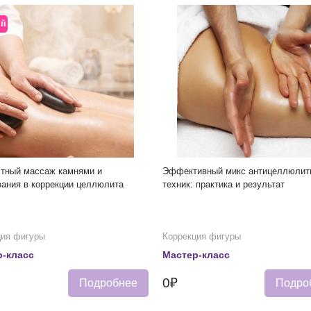
ЫЙ
стный массаж камнями и
Эффективный микс антицеллюлит
ания в коррекции целлюлита
техник: практика и результат
ция фигуры
Коррекция фигуры
-класс
Мастер-класс
0₽
Подробнее
Подро