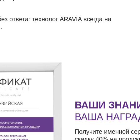
ез ответа: технолог ARAVIA всегда на
.
ВАШИ ЗНАН
ВАША НАГРА
Получите именной се
скидку 40% на продук