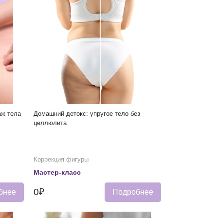
аж тела
Домашний детокс: упругое тело без
целлюлита
Коррекция фигуры
Мастер-класс
0₽
бнее
Подробнее