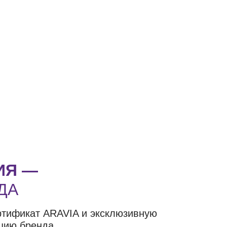
ИЯ —
ДА
ртификат ARAVIA и эксклюзивную
цию бренда.