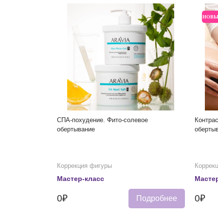
НОВ
СПА-похудение. Фито-солевое
Контра
обертывание
обертыв
Коррекция фигуры
Коррек
Мастер-класс
Мастер
0₽
0₽
Подробнее