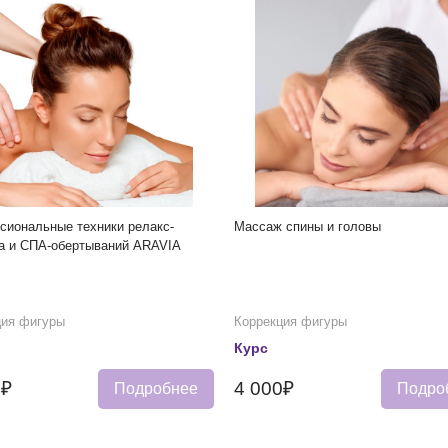
сиональные техники релакс-
Массаж спины и головы
а и СПА-обертываний ARAVIA
ция фигуры
Коррекция фигуры
Курс
0₽
4 000₽
Подробнее
Подро