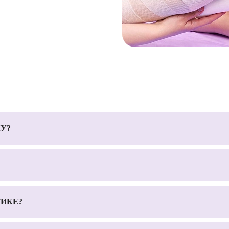
У?
ТИКЕ?