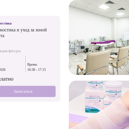
остика
Диагностика
ностика и уход за зоной
Диагностика и уход за зоной
та
живота
кция фигуры
Коррекция фигуры
Время:
Дата:
Время:
2026
16:30 - 17:15
24.08.2026
17:15 - 18:00
платно
Бесплатно
Записаться
Записаться