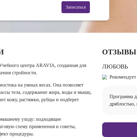
Записаться
И
ОТЗЫВЫ
 Учебного центра ARAVIA, созданная для
ЛЮБОВЬ
жения стройности.
Рекомендует
остика на умных весах. Она позволяет
 массы тела, содержание жира, воды и мышц.
Программа да
нит кожу, растяжки, рубцы и подберет
дряблостью,
омашнему уходу: подходящие
аговую схему применения и советы,
фект процедуры.