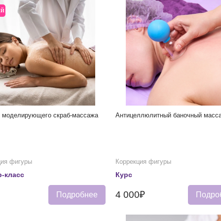
ЫЙ
и моделирующего скраб-массажа
Антицеллюлитный баночный масс
ция фигуры
Коррекция фигуры
-класс
Курс
4 000₽
Подробнее
Подро