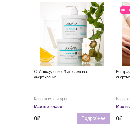
НОВ
СПА-похудение. Фито-солевое
Контра
обертывание
обертыв
Коррекция фигуры
Коррек
Мастер-класс
Мастер
0₽
0₽
Подробнее