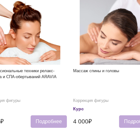
сиональные техники релакс-
Массаж спины и головы
а и СПА-обертываний ARAVIA
ция фигуры
Коррекция фигуры
Курс
0₽
4 000₽
Подробнее
Подро