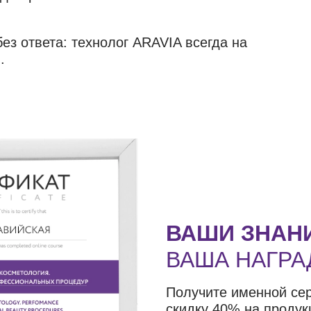
ез ответа: технолог ARAVIA всегда на
.
ВАШИ ЗНАН
ВАША НАГРА
Получите именной се
скидку 40% на продук