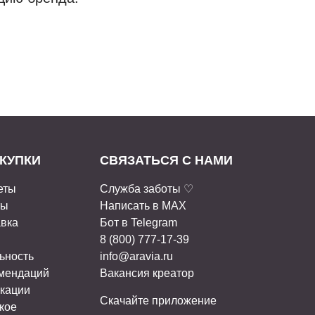
КУПКИ
СВЯЗАТЬСЯ С НАМИ
еты
Служба заботы ♡
ты
Написать в MAX
авка
Бот в Telegram
8 (800) 777-17-39
ьность
info@aravia.ru
омендаций
Вакансия креатор
кации
Скачайте приложение
кое