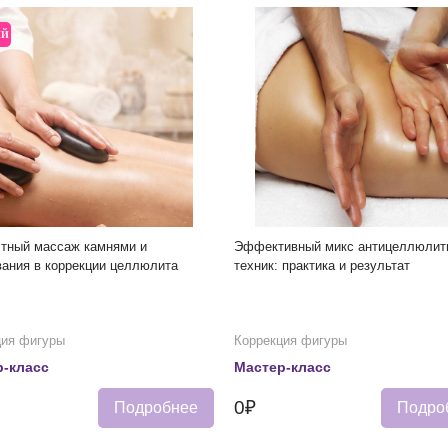
ЫЙ
стный массаж камнями и
Эффективный микс антицеллюлит
ания в коррекции целлюлита
техник: практика и результат
ция фигуры
Коррекция фигуры
-класс
Мастер-класс
0₽
Подробнее
Подро