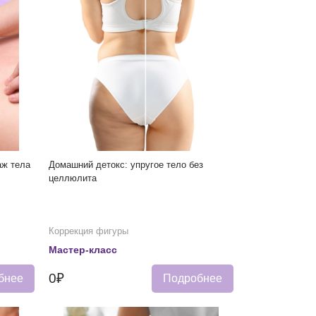
аж тела
Домашний детокс: упругое тело без
целлюлита
Коррекция фигуры
Мастер-класс
0₽
бнее
Подробнее