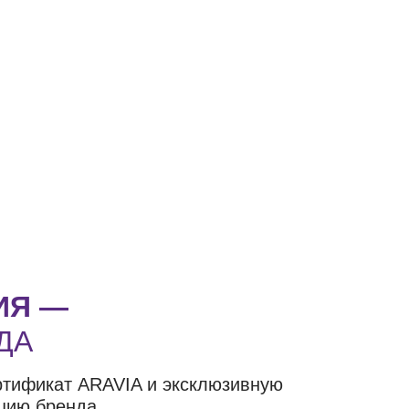
ИЯ —
ДА
ртификат ARAVIA и эксклюзивную
цию бренда.