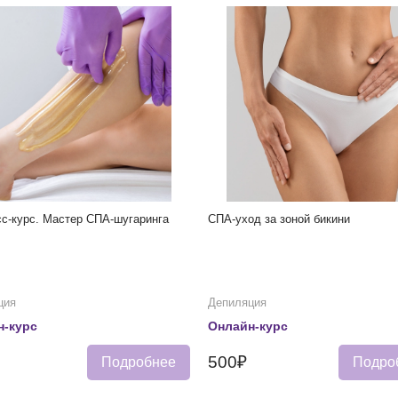
с-курс. Мастер СПА-шугаринга
СПА-уход за зоной бикини
ция
Депиляция
н-курс
Онлайн-курс
500₽
Подробнее
Подро