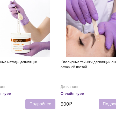
тные методы депиляции
Ювелирные техники депиляции ли
сахарной пастой
ция
Депиляция
н-курс
Онлайн-курс
500₽
Подробнее
Подро