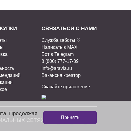
КУПКИ
СВЯЗАТЬСЯ С НАМИ
еты
Служба заботы ♡
ты
Написать в MAX
авка
Бот в Telegram
8 (800) 777-17-39
ьность
info@aravia.ru
омендаций
Вакансия креатор
кации
Скачайте приложение
кое
йта. Продолжая
Принять
ИАЛЬНЫХ СЕТЯХ: