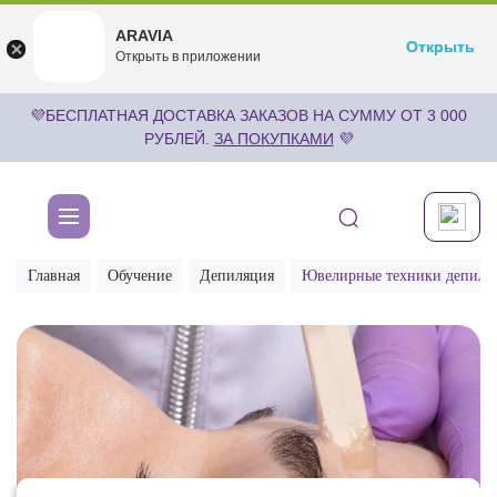
ARAVIA
ARAVIA
Открыть
Открыть
undefined
Открыть в приложении
Бесплатноru.aravia.new
💜БЕСПЛАТНАЯ ДОСТАВКА ЗАКАЗОВ НА СУММУ ОТ 3 000
РУБЛЕЙ.
ЗА ПОКУПКАМИ
💜
Главная
Обучение
Депиляция
Ювелирные техники депиляц