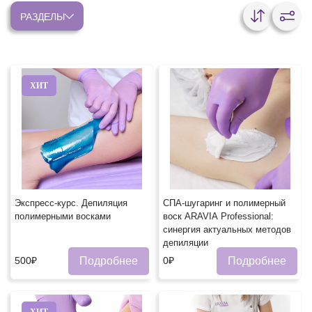
РАЗДЕЛЫ
ХИТ
Экспресс-курс. Депиляция
СПА-шугаринг и полимерный
полимерными восками
воск ARAVIA Professional:
синергия актуальных методов
депиляции
Подробнее
Подробнее
500₽
0₽
ХИТ