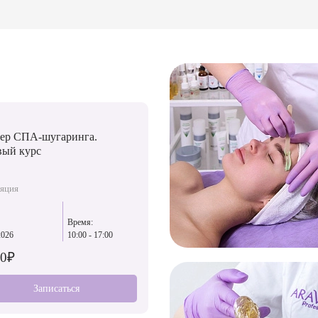
Курс
ер СПА-шугаринга.
Мастер СПА-шугаринга.
вый курс
Базовый курс
яция
Депиляция
Время:
Дата:
Время:
2026
10:00 - 17:00
25.08.2026
10:00 - 17:00
00₽
4 000₽
Записаться
Записаться