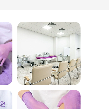
Курс
Мастер СПА-шугаринга.
Базовый курс
Депиляция
Дата:
Время:
31.08.2026
10:00 - 17:00
4 000₽
Записаться