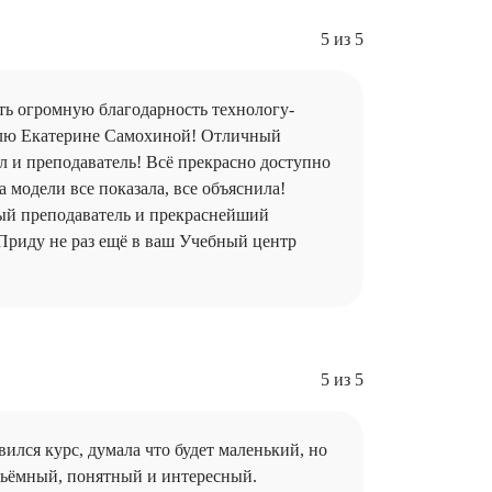
5 из 5
ть огромную благодарность технологу-
лю Екатерине Самохиной! Отличный
л и преподаватель! Всё прекрасно доступно
на модели все показала, все объяснила!
ый преподаватель и прекраснейший
Приду не раз ещё в ваш Учебный центр
5 из 5
ился курс, думала что будет маленький, но
бьёмный, понятный и интересный.