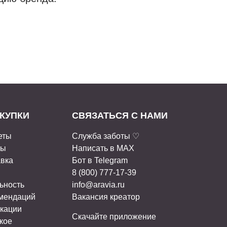
КУПКИ
СВЯЗАТЬСЯ С НАМИ
еты
Служба заботы ♡
ты
Написать в MAX
авка
Бот в Telegram
8 (800) 777-17-39
ьность
info@aravia.ru
омендаций
Вакансия креатор
кации
Скачайте приложение
кое