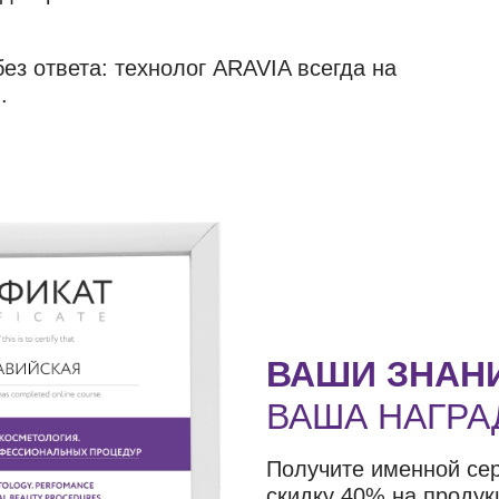
ез ответа: технолог ARAVIA всегда на
.
ВАШИ ЗНАН
ВАША НАГРА
Получите именной се
скидку 40% на продук