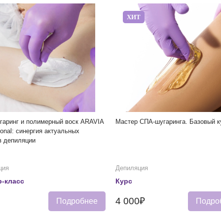
ХИТ
гаринг и полимерный воск ARAVIA
Мастер СПА-шугаринга. Базовый к
ional: синергия актуальных
в депиляции
ция
Депиляция
-класс
Курс
4 000₽
Подробнее
Подро