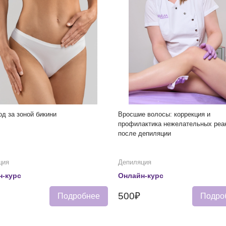
д за зоной бикини
Вросшие волосы: коррекция и
профилактика нежелательных реа
после депиляции
ция
Депиляция
н-курс
Онлайн-курс
500₽
Подробнее
Подро