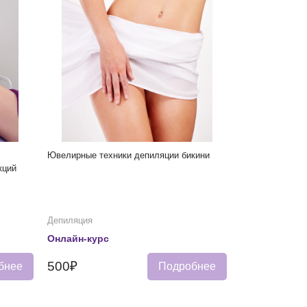
Ювелирные техники депиляции бикини
кций
Депиляция
Онлайн-курс
500₽
бнее
Подробнее