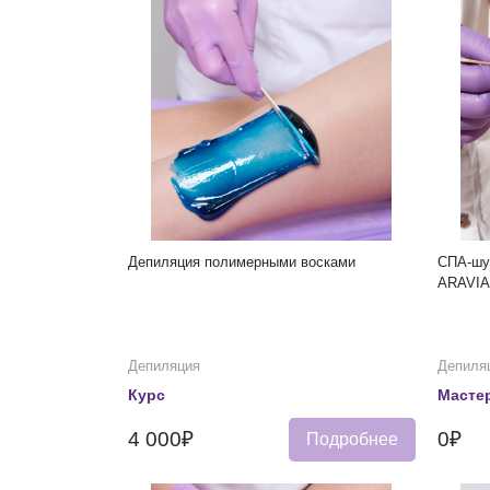
Депиляция полимерными восками
СПА-шуг
ARAVIA 
Депиляция
Депиля
Курс
Мастер
4 000₽
0₽
Подробнее