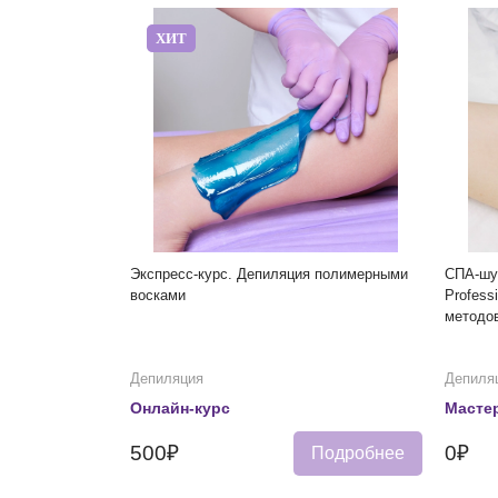
ХИТ
Экспресс-курс. Депиляция полимерными
СПА-шу
восками
Profess
методо
Депиляция
Депиля
Онлайн-курс
Мастер
500₽
0₽
Подробнее