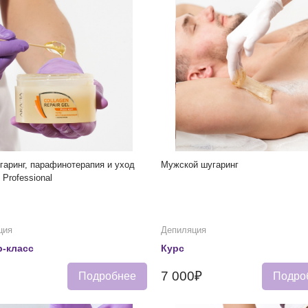
аринг, парафинотерапия и уход
Мужской шугаринг
Professional
ция
Депиляция
-класс
Курс
7 000₽
Подробнее
Подро