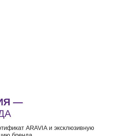
ИЯ —
ДА
ртификат ARAVIA и эксклюзивную
цию бренда.