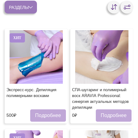
РАЗДЕЛЫ
ХИТ
Экспресс-курс. Депиляция
СПА-шугаринг и полимерный
полимерными восками
воск ARAVIA Professional:
синергия актуальных методов
депиляции
Подробнее
Подробнее
500₽
0₽
ХИТ