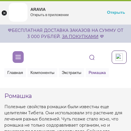
ARAVIA
ARAVIA
Открыть
Открыть
undefined
Открыть в приложении
Бесплатноru.aravia.new
💜БЕСПЛАТНАЯ ДОСТАВКА ЗАКАЗОВ НА СУММУ ОТ
3 000 РУБЛЕЙ.
ЗА ПОКУПКАМИ
💜
Главная
Компоненты
Экстракты
Ромашка
Ромашка
Полезные свойства ромашки были известны еще
целителям Тибета. Они использовали это растение для
лечения разных болезней. Чуть позже стало ясно, что
ромашка не только оздоравливает организм, но и