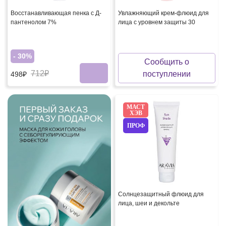
Восстанавливающая пенка с Д-
Увлажняющий крем-флюид для
пантенолом 7%
лица с уровнем защиты 30
- 30%
Сообщить о
712₽
поступлении
498₽
МАСТ
ХЭВ
ПРОФ
Солнцезащитный флюид для
лица, шеи и декольте