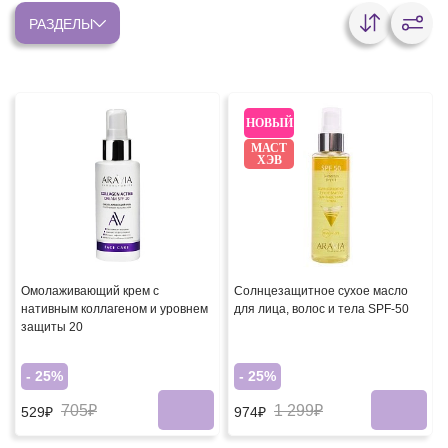
РАЗДЕЛЫ
НОВЫЙ
МАСТ
ХЭВ
Омолаживающий крем с
Солнцезащитное сухое масло
нативным коллагеном и уровнем
для лица, волос и тела SPF-50
защиты 20
- 25%
- 25%
705₽
1 299₽
529₽
974₽