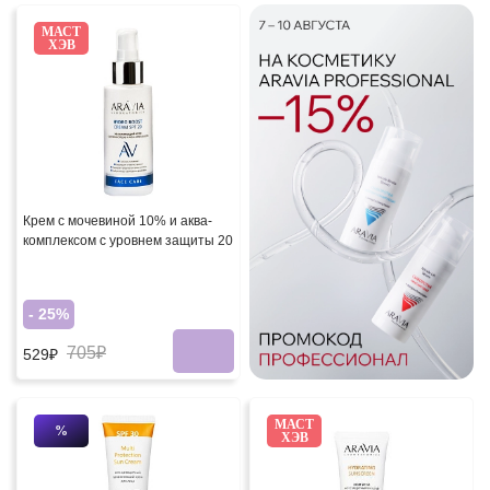
МАСТ
ХЭВ
Крем с мочевиной 10% и аква-
комплексом с уровнем защиты 20
- 25%
705₽
529₽
МАСТ
%
ХЭВ