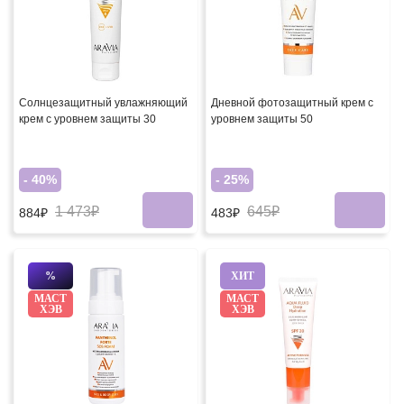
Cолнцезащитный увлажняющий
Дневной фотозащитный крем с
крем с уровнем защиты 30
уровнем защиты 50
- 40%
- 25%
1 473₽
645₽
884₽
483₽
%
ХИТ
МАСТ
МАСТ
ХЭВ
ХЭВ