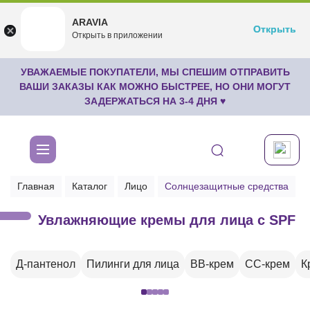
ARAVIA
ARAVIA
Открыть
Открыть
undefined
Открыть в приложении
Бесплатноru.aravia.new
УВАЖАЕМЫЕ ПОКУПАТЕЛИ, МЫ СПЕШИМ ОТПРАВИТЬ
ВАШИ ЗАКАЗЫ КАК МОЖНО БЫСТРЕЕ, НО ОНИ МОГУТ
ЗАДЕРЖАТЬСЯ НА 3-4 ДНЯ ♥
Главная
Каталог
Лицо
Солнцезащитные средства
Увлажняющие кремы для лица с SPF
Д-пантенол
Пилинги для лица
BB-крем
CC-крем
К