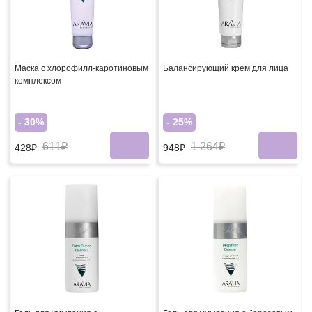
Маска с хлорофилл-каротиновым
Балансирующий крем для лица
комплексом
- 30%
- 25%
611₽
1 264₽
428₽
948₽