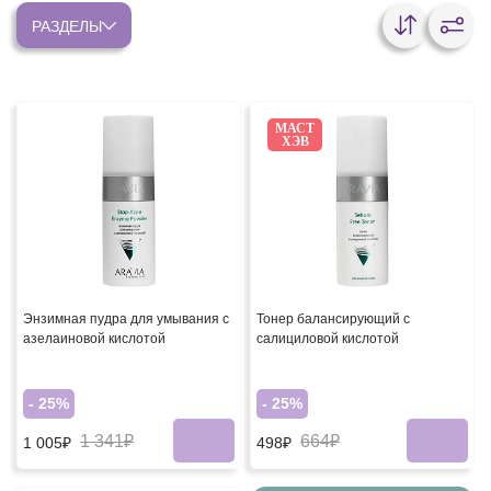
РАЗДЕЛЫ
МАСТ
ХЭВ
Энзимная пудра для умывания с
Тонер балансирующий с
азелаиновой кислотой
салициловой кислотой
- 25%
- 25%
1 341₽
664₽
1 005₽
498₽