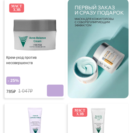
МАСТ
ХЭВ
Крем-уход против
несовершенств
- 25%
1 047₽
785₽
МАСТ
ХЭВ