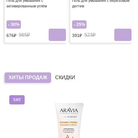
Гель для умывания с
Гель для умывания с березовым
активированным углём
дегтем
- 30%
- 25%
965₽
523₽
676₽
391₽
ХИТЫ ПРОДАЖ
СКИДКИ
ХИТ