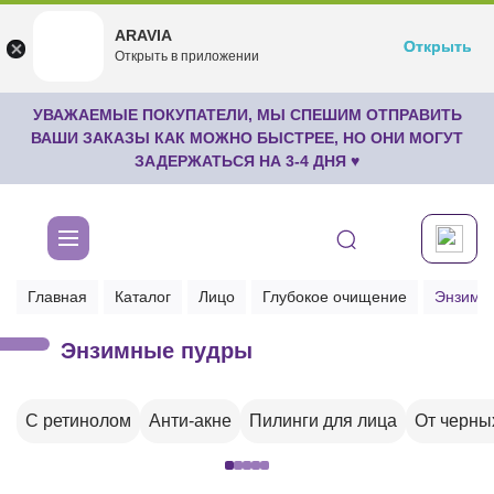
ARAVIA
ARAVIA
Открыть
Открыть
undefined
Открыть в приложении
Бесплатноru.aravia.new
УВАЖАЕМЫЕ ПОКУПАТЕЛИ, МЫ СПЕШИМ ОТПРАВИТЬ
ВАШИ ЗАКАЗЫ КАК МОЖНО БЫСТРЕЕ, НО ОНИ МОГУТ
ЗАДЕРЖАТЬСЯ НА 3-4 ДНЯ ♥
Главная
Каталог
Лицо
Глубокое очищение
Энзимн
Энзимные пудры
С ретинолом
Анти-акне
Пилинги для лица
От черны