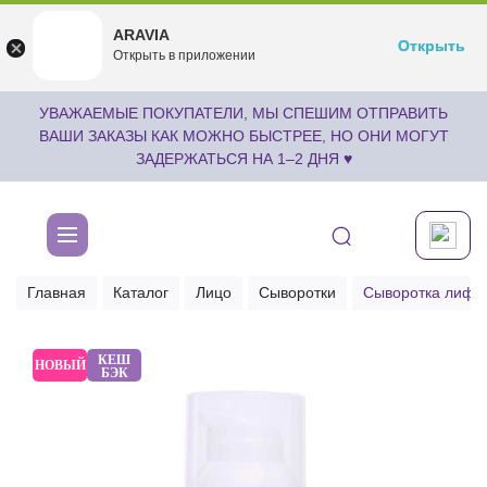
ARAVIA
ARAVIA
Открыть
Открыть
undefined
Открыть в приложении
Бесплатноru.aravia.new
УВАЖАЕМЫЕ ПОКУПАТЕЛИ, МЫ СПЕШИМ ОТПРАВИТЬ
ВАШИ ЗАКАЗЫ КАК МОЖНО БЫСТРЕЕ, НО ОНИ МОГУТ
ЗАДЕРЖАТЬСЯ НА 1–2 ДНЯ ♥
Главная
Каталог
Лицо
Сыворотки
Сыворотка лифти
КЕШ
НОВЫЙ
БЭК