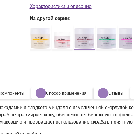
состоит из на
Характеристики и описание
Из другой серии:
 компоненты
Способ применения
Отзывы
макадамии и сладкого миндаля с измельченной скорлупой ке
скраб не травмирует кожу, обеспечивает бережную эксфоли
елаксацию и превращает использование скраба в приятную
азанной на сайте