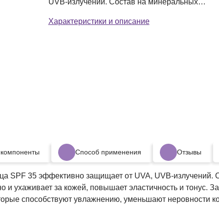
UVB-излучений. Состав на минеральных
фильтра
Характеристики и описание
 компоненты
Способ применения
Отзывы
а SPF 35 эффективно защищает от UVA, UVB-излучений. С
но и ухаживает за кожей, повышает эластичность и тонус.
орые способствуют увлажнению, уменьшают неровности кож