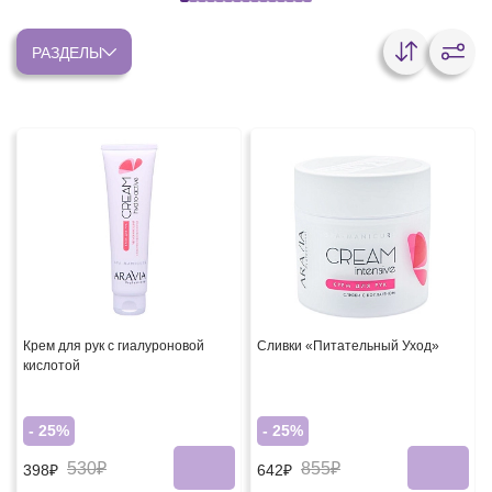
РАЗДЕЛЫ
Крем для рук с гиалуроновой
Сливки «Питательный Уход»
кислотой
- 25%
- 25%
530₽
855₽
398₽
642₽