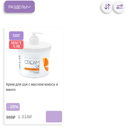
РАЗДЕЛЫ
ХИТ
МАСТ
ХЭВ
Крем для рук с маслом кокоса и
манго
- 25%
1 318₽
988₽