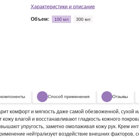
Молеку
Характеристики и описание
Объем:
100 мл
300 мл
 компоненты
Способ применения
Отзывы
рит комфорт и мягкость даже самой обезвоженной, сухой 
кожу влагой и восстанавливают гладкость кожного покрова
овышают упругость, заметно омолаживая кожу рук. Крем и
именение нейтрализует воздействие внешних факторов, со