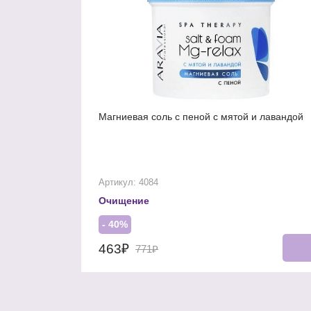
Магниевая соль с пеной с мятой и лавандой
Артикул: 4084
Очищение
- 40%
463₽
771₽