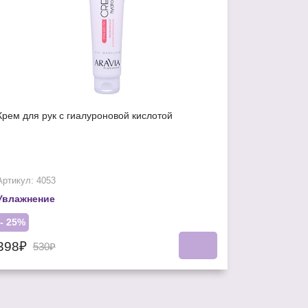
Крем для рук с гиалуроновой кислотой
Артикул: 4053
Увлажнение
- 25%
398₽
530₽