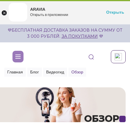
ARAVIA
ARAVIA
Открыть
Открыть
undefined
Открыть в приложении
Бесплатноru.aravia.new
💜БЕСПЛАТНАЯ ДОСТАВКА ЗАКАЗОВ НА СУММУ ОТ
3 000 РУБЛЕЙ.
ЗА ПОКУПКАМИ
💜
Главная
Блог
Видеогид
Обзор
ОБЗОР