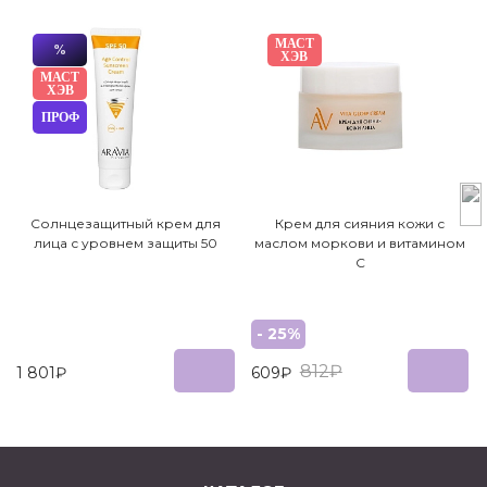
МАСТ
%
ХЭВ
МАСТ
ХЭВ
ПРОФ
Cолнцезащитный крем для
Крем для сияния кожи с
лица с уровнем защиты 50
маслом моркови и витамином
C
- 25%
812₽
1 801₽
609₽