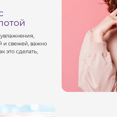
с
лотой
 увлажнения,
 и свежей, важно
к это сделать,