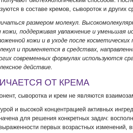
 получают биотехнологическим способом. После
уются в составе кремов, сывороток и других с
личаться размером молекул. Высокомолекуля
кожи, поддерживая увлажнение и уменьшая ис
воженной кожи и в уходе после косметических 
кул и применяется в средствах, направленны
гих современных формулах используются сраз
лексное действие.
ИЧАЕТСЯ ОТ КРЕМА
онент, сыворотка и крем не являются взаимоз
турой и высокой концентрацией активных ингре
начена для решения конкретных задач: восполн
выраженности первых возрастных изменений, в