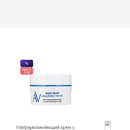
%
ХИТ
МАСТ
КЕШ
ХЭВ
БЭК
МАСТ
ХЭВ
Ультраувлажняющий крем с
Сыворотка для л