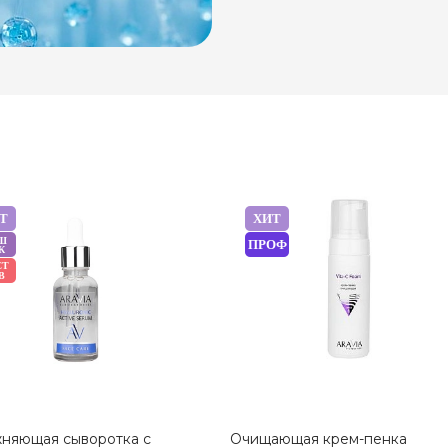
Т
ХИТ
Ш
ПРОФ
К
СТ
В
няющая сыворотка с
Очищающая крем-пенка