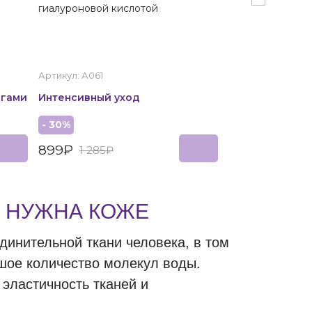
гиалуроновой кислотой
гиалуроновой к
Артикул: А061
Артикул: А095
огами
Интенсивный уход
Увлажнение
- 30%
- 25%
899₽
380₽
1 285₽
507₽
А НУЖНА КОЖЕ
динительной ткани человека, в том
ьшое количество молекул воды.
эластичность тканей и