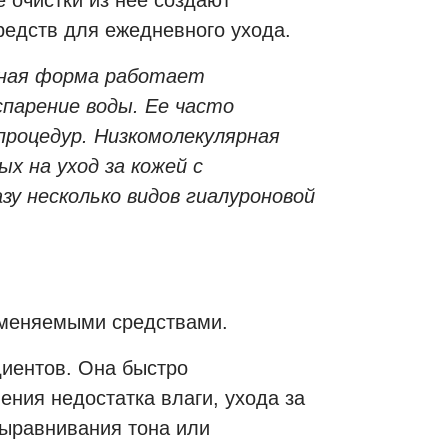
 очистки из нее создают
редств для ежедневного ухода.
рная форма работает
парение воды. Ее часто
процедур. Низкомолекулярная
х на уход за кожей с
у несколько видов гиалуроновой
аменяемыми средствами.
диентов. Она быстро
ения недостатка влаги, ухода за
ыравнивания тона или