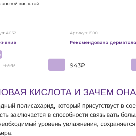
роновой кислотой
ул: А032
Артикул: 6100
жнение
Рекомендовано дерматол
%
₽
943₽
922₽
НОВАЯ КИСЛОТА И ЗАЧЕМ ОН
дный полисахарид, который присутствует в сое
ость заключается в способности связывать бол
еобходимый уровень увлажнения, сохраняется 
ьера.