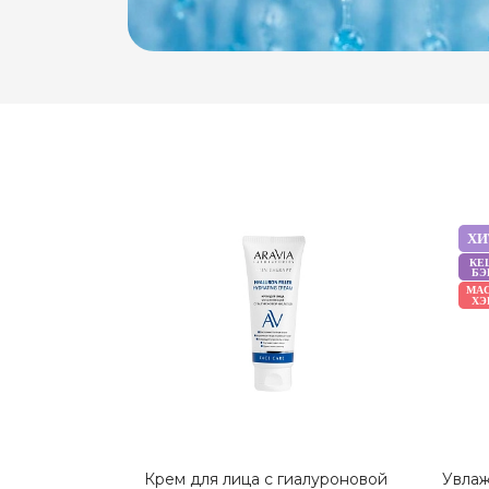
ХИ
КЕ
БЭ
МА
ХЭ
Крем для лица с гиалуроновой
Увлаж