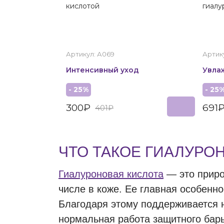
кислотой
гиалу
Артикул: А069
Артик
Интенсивный уход
Увла
- 25%
- 25
300₽
691
401₽
ЧТО ТАКОЕ ГИАЛУРО
Гиалуроновая кислота
— это приро
числе в коже. Ее главная особенн
Благодаря этому поддерживается н
нормальная работа защитного бар