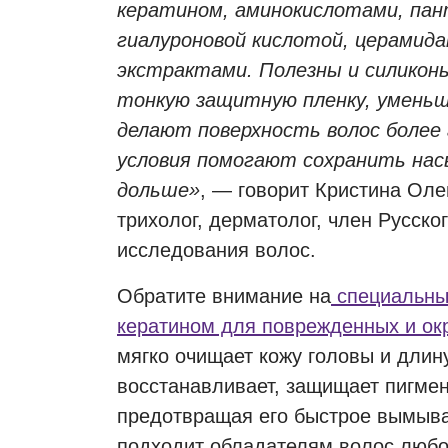
кератином, аминокислотами, пан
гиалуроновой кислотой, церамид
экстрактами. Полезны и силикон
тонкую защитную пленку, умень
делают поверхность волос более 
условия помогают сохранить на
дольше»
, — говорит Кристина Оле
трихолог, дерматолог, член Русско
исследования волос.
Обратите внимание на
специальны
кератином для поврежденных и о
мягко очищает кожу головы и длин
восстанавливает, защищает пигме
предотвращая его быстрое вымыв
подходит обладателям волос любо