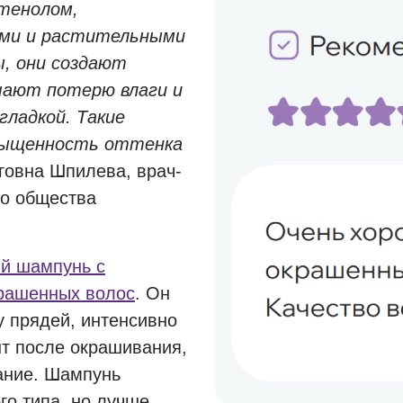
тенолом,
ами и растительными
ы, они создают
шают потерю влаги и
гладкой. Такие
сыщенность оттенка
говна Шпилева, врач-
го общества
й шампунь с
крашенных волос
. Он
у прядей, интенсивно
нт после окрашивания,
ание. Шампунь
го типа, но лучше