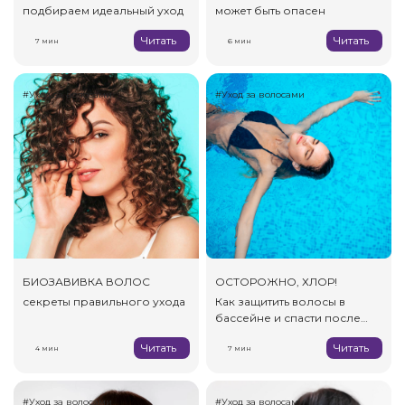
подбираем идеальный уход
может быть опасен
Читать
Читать
7 мин
6 мин
#Уход за волосами
#Уход за волосами
БИОЗАВИВКА ВОЛОС
ОСТОРОЖНО, ХЛОР!
секреты правильного ухода
Как защитить волосы в
бассейне и спасти после
него
Читать
Читать
4 мин
7 мин
#Уход за волосами
#Уход за волосами