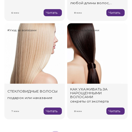
любой длины волос,
которые легко повторить
Читать
Читать
6 мин
дома
8 мин
#Уход за волосами
#Уход за волосами
КАК УХАЖИВАТЬ ЗА
СТЕКЛОВИДНЫЕ ВОЛОСЫ
НАРОЩЕННЫМИ
ВОЛОСАМИ
подарок или наказание
секреты от эксперта
Читать
Читать
7 мин
8 мин