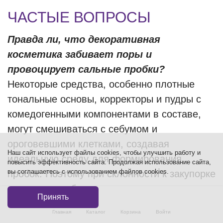
ЧАСТЫЕ ВОПРОСЫ
Правда ли, что декоративная
косметика забивает поры и
провоцирует сальные пробки?
Некоторые средства, особенно плотные
тональные основы, корректоры и пудры с
комедогенными компонентами в составе,
могут смешиваться с себумом и
ороговевшими клетками, создавая
Наш сайт использует файлы cookies, чтобы улучшить работу и
идеальную среду для формирования
повысить эффективность сайта. Продолжая использование сайта,
вы соглашаетесь с использованием файлов cookies.
пробок. Поэтому при склонности к закупорке
пор важно выбирать декоративную
Принять
косметику с пометкой «некомедогенно» и
Главная
Каталог
Корзина
Войти
тщательно удалять макияж вечером.