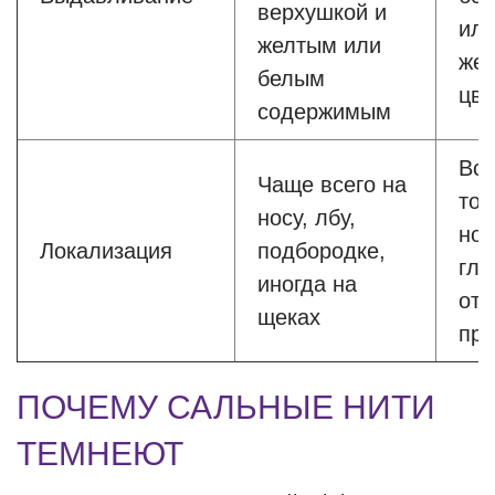
верхушкой и
ил
желтым или
жел
белым
цве
содержимым
Все
Чаще всего на
тол
носу, лбу,
нос
Локализация
подбородке,
гла
иногда на
отл
щеках
при
ПОЧЕМУ САЛЬНЫЕ НИТИ
ТЕМНЕЮТ