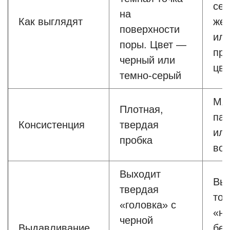
сер
на
Как выглядят
жел
поверхности
ил
поры. Цвет —
про
черный или
цве
темно-серый
Мяг
Плотная,
пас
Консистенция
твердая
ил
пробка
вос
Выходит
Вы
твердая
тон
«головка» с
«ни
черной
Выдавливание
бел