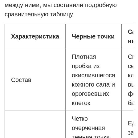
между ними, мы составили подробную
сравнительную таблицу.
Са
Характеристика
Черные точки
ни
Плотная
Сме
пробка из
себ
окислившегося
кле
Состав
кожного сала и
вы
ороговевших
фол
клеток
бак
Четко
Ед
очерченная
зам
темная точка