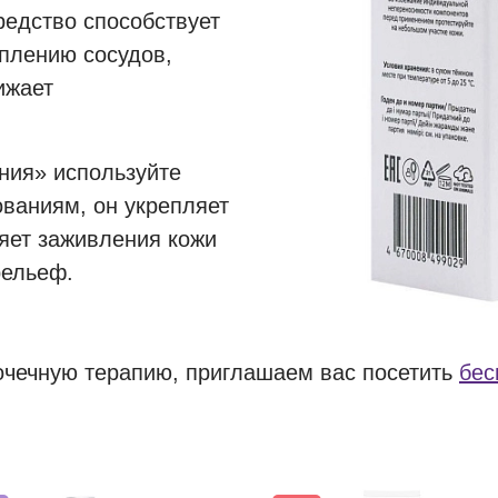
редство способствует
плению сосудов,
ижает
ния» используйте
ованиям, он укрепляет
яет заживления кожи
рельеф.
очечную терапию, приглашаем вас посетить
бес