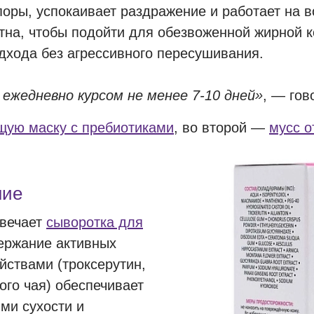
оры, успокаивает раздражение и работает на в
на, чтобы подойти для обезвоженной жирной ко
дхода без агрессивного пересушивания.
ежедневно курсом не менее 7-10 дней»
, — гов
щую маску с пребиотиками
, во второй —
мусс о
ние
твечает
сыворотка для
ержание активных
йствами (троксерутин,
ого чая) обеспечивает
ми сухости и