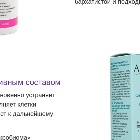
бархатистой и подход
тивным составом
новенно устраняет
лняет клетки
ает к дальнейшему
икробиома»