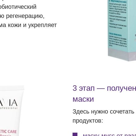
обиотический
ую регенерацию,
ма кожи и укрепляет
3 этап — получе
маски
Здесь нужно сочетать
продуктов:
маску-мусс от ра