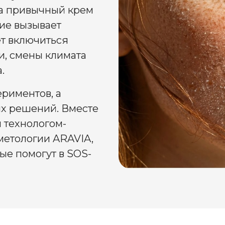
на привычный крем
ие вызывает
т включиться
ни, смены климата
.
ериментов, а
их решений. Вместе
 технологом-
метологии ARAVIA,
рые помогут в SOS-