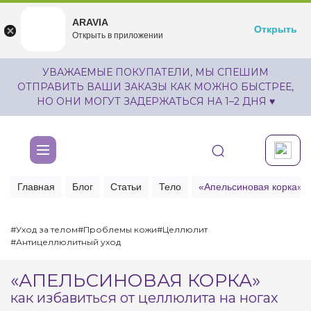
ARAVIA
ARAVIA
Открыть
Открыть
undefined
Открыть в приложении
Бесплатноru.aravia.new
УВАЖАЕМЫЕ ПОКУПАТЕЛИ, МЫ СПЕШИМ
ОТПРАВИТЬ ВАШИ ЗАКАЗЫ КАК МОЖНО БЫСТРЕЕ,
НО ОНИ МОГУТ ЗАДЕРЖАТЬСЯ НА 1–2 ДНЯ ♥
Главная
Блог
Статьи
Тело
«Апельсиновая корка»: 
#Уход за телом
#Проблемы кожи
#Целлюлит
#Антицеллюлитный уход
«АПЕЛЬСИНОВАЯ КОРКА»
как избавиться от целлюлита на ногах