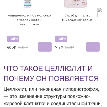
Антицеллюлитное молочко
Скраб для тела с
с маслом кофе и
гималайской солью
минералами
- 25%
- 25%
-
799₽
951₽
600₽
713₽
1
ЧТО ТАКОЕ ЦЕЛЛЮЛИТ И
ПОЧЕМУ ОН ПОЯВЛЯЕТСЯ
Целлюлит, или гиноидная липодистрофия,
— это изменение структуры подкожно-
жировой клетчатки и соединительной ткани,