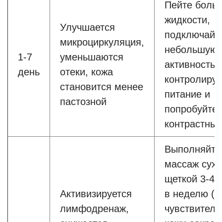
Пейте боль
жидкости,
Улучшается
подключайт
микроциркуляция,
небольшую
1-7
уменьшаются
активность,
день
отеки, кожа
контролируй
становится менее
питание и
пастозной
попробуйте
контрастны
Выполняйте
массаж сух
щеткой 3-4 
Активизируется
в неделю (п
лимфодренаж,
чувствитель