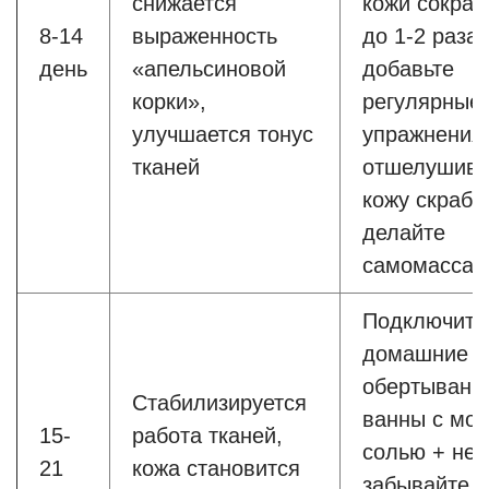
снижается
кожи сократ
8-14
выраженность
до 1-2 раза)
день
«апельсиновой
добавьте
корки»,
регулярные
улучшается тонус
упражнения
тканей
отшелушива
кожу скраба
делайте
самомассаж
Подключите
домашние
обертывани
Стабилизируется
ванны с мор
15-
работа тканей,
солью + не
21
кожа становится
забывайте п