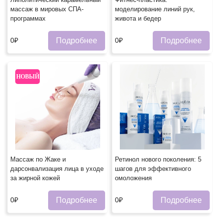
массаж в мировых СПА-
моделирование линий рук,
программах
живота и бедер
Подробнее
Подробнее
0₽
0₽
НОВЫЙ
Массаж по Жаке и
Ретинол нового поколения: 5
дарсонвализация лица в уходе
шагов для эффективного
за жирной кожей
омоложения
Подробнее
Подробнее
0₽
0₽