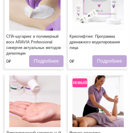
СПА-шугаринг и полимерный
Криолифтинг. Программа
воск ARAVIA Professional:
дренажного моделирования
синергия актуальных методов
лица
депиляции
Подробнее
Подробнее
0₽
0₽
НОВЫЙ
Липолитический карамельный
Фитнес-пластика: