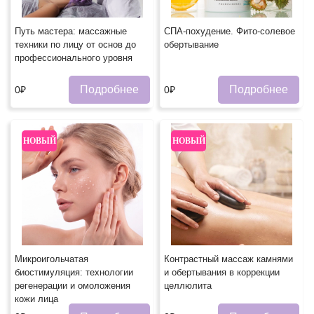
Путь мастера: массажные
СПА-похудение. Фито-солевое
техники по лицу от основ до
обертывание
профессионального уровня
Подробнее
Подробнее
0₽
0₽
НОВЫЙ
НОВЫЙ
Микроигольчатая
Контрастный массаж камнями
биостимуляция: технологии
и обертывания в коррекции
регенерации и омоложения
целлюлита
кожи лица