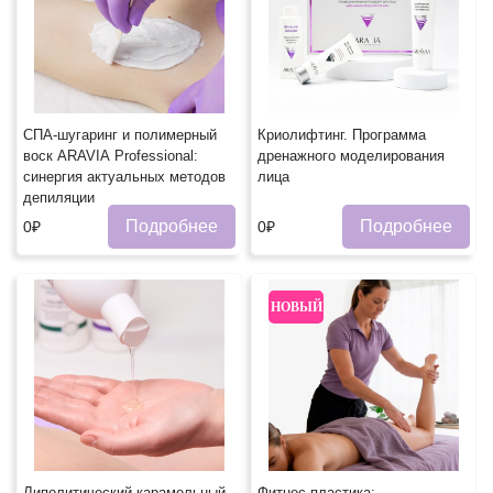
СПА-шугаринг и полимерный
Криолифтинг. Программа
воск ARAVIA Professional:
дренажного моделирования
синергия актуальных методов
лица
депиляции
Подробнее
Подробнее
0₽
0₽
НОВЫЙ
Липолитический карамельный
Фитнес-пластика: