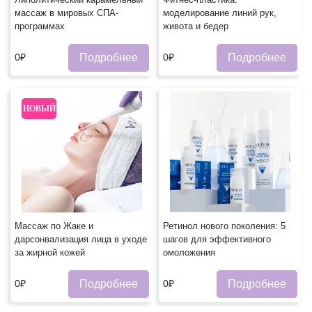
массаж в мировых СПА-
моделирование линий рук,
программах
живота и бедер
Подробнее
Подробнее
0₽
0₽
НОВЫЙ
Массаж по Жаке и
Ретинол нового поколения: 5
дарсонвализация лица в уходе
шагов для эффективного
за жирной кожей
омоложения
Подробнее
Подробнее
0₽
0₽