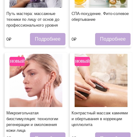
Путь мастера: массажные
СПА-похудение. Фито-солевое
техники по лицу от основ до
обертывание
профессионального уровня
Подробнее
Подробнее
0₽
0₽
НОВЫЙ
НОВЫЙ
Микроигольчатая
Контрастный массаж камнями
биостимуляция: технологии
и обертывания в коррекции
регенерации и омоложения
целлюлита
кожи лица