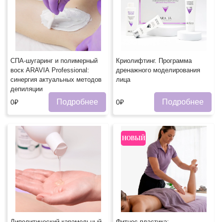
СПА-шугаринг и полимерный
Криолифтинг. Программа
воск ARAVIA Professional:
дренажного моделирования
синергия актуальных методов
лица
депиляции
Подробнее
Подробнее
0₽
0₽
НОВЫЙ
Липолитический карамельный
Фитнес-пластика: