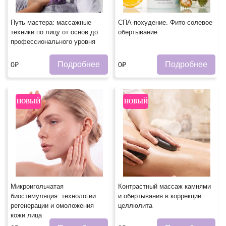
Путь мастера: массажные
СПА-похудение. Фито-солевое
техники по лицу от основ до
обертывание
профессионального уровня
Подробнее
Подробнее
0₽
0₽
НОВЫЙ
НОВЫЙ
Микроигольчатая
Контрастный массаж камнями
биостимуляция: технологии
и обертывания в коррекции
регенерации и омоложения
целлюлита
кожи лица