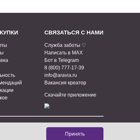
КУПКИ
СВЯЗАТЬСЯ С НАМИ
еты
Служба заботы ♡
ты
Написать в MAX
авка
Бот в Telegram
8 (800) 777-17-39
ьность
info@aravia.ru
омендаций
Вакансия креатор
кации
Скачайте приложение
кое
ИАЛЬНЫХ СЕТЯХ:
Принять