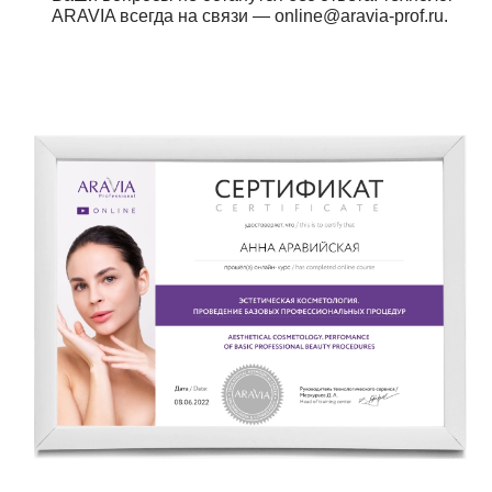
ARAVIA всегда на связи — online@aravia-prof.ru.