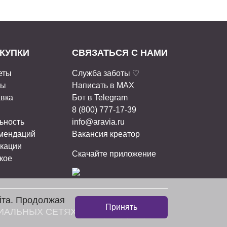
КУПКИ
СВЯЗАТЬСЯ С НАМИ
еты
Служба заботы ♡
ты
Написать в MAX
авка
Бот в Telegram
8 (800) 777-17-39
ьность
info@aravia.ru
омендаций
Вакансия креатор
кации
Скачайте приложение
кое
йта. Продолжая
Принять
ИАЛЬНЫХ СЕТЯХ: