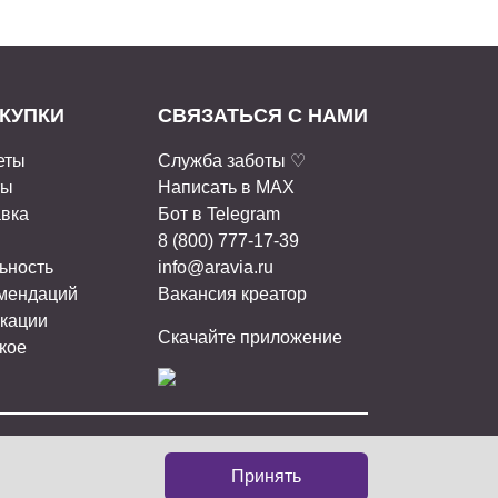
КУПКИ
СВЯЗАТЬСЯ С НАМИ
еты
Служба заботы ♡
ты
Написать в MAX
авка
Бот в Telegram
8 (800) 777-17-39
ьность
info@aravia.ru
омендаций
Вакансия креатор
кации
Скачайте приложение
кое
ИАЛЬНЫХ СЕТЯХ:
Принять