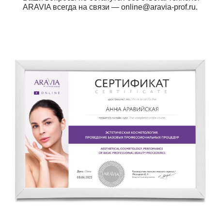
ARAVIA всегда на связи — online@aravia-prof.ru.