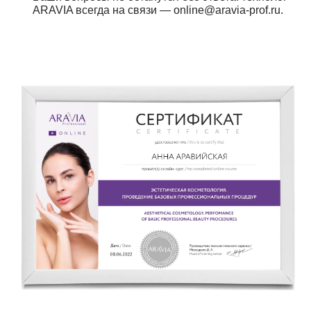
ARAVIA всегда на связи — online@aravia-prof.ru.