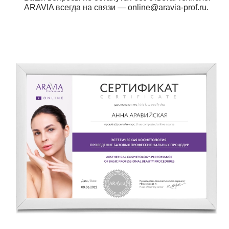
ARAVIA всегда на связи — online@aravia-prof.ru.